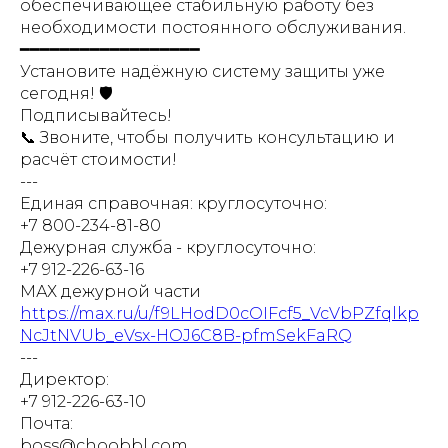
обеспечивающее стабильную работу без
необходимости постоянного обслуживания.
━━━━━━━━━━━━━━━━━━
Установите надёжную систему защиты уже
сегодня! 🛡️
Подписывайтесь!
📞 Звоните, чтобы получить консультацию и
расчёт стоимости!
---
Единая справочная: круглосуточно:
+7 800-234-81-80
Дежурная служба - круглосуточно:
+7 912-226-63-16
МАХ дежурной части
https://max.ru/u/f9LHodD0cOIFcf5_VcVbPZfqlkp
NcJtNVUb_eVsx-HOJ6C8B-pfmSekFaRQ
---
Директор:
+7 912-226-63-10
Почта:
boss@choobbl.com