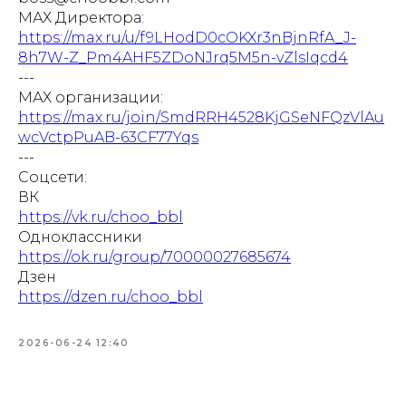
МАХ Директора:
https://max.ru/u/f9LHodD0cOKXr3nBjnRfA_J-
8h7W-Z_Pm4AHF5ZDoNJrq5M5n-vZlsIqcd4
---
МАХ организации:
https://max.ru/join/SmdRRH4528KjGSeNFQzVlAu
wcVctpPuAB-63CF77Yqs
---
Соцсети:
ВК
https://vk.ru/choo_bbl
Одноклассники
https://ok.ru/group/70000027685674
Дзен
https://dzen.ru/choo_bbl
2026-06-24 12:40