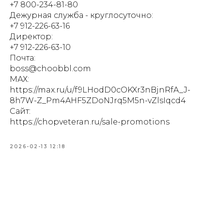
+7 800-234-81-80
Дежурная служба - круглосуточно:
+7 912-226-63-16
Директор:
+7 912-226-63-10
Почта:
boss@choobbl.com
МАХ:
https://max.ru/u/f9LHodD0cOKXr3nBjnRfA_J-
8h7W-Z_Pm4AHF5ZDoNJrq5M5n-vZlsIqcd4
Сайт:
https://chopveteran.ru/sale-promotions
2026-02-13 12:18