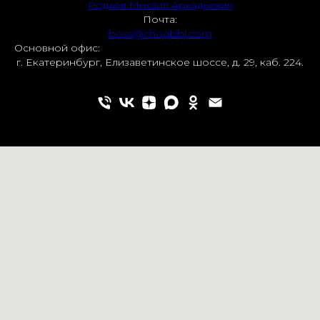
Родьев Михаил Аркадьевич
Почта:
boss@choobbl.com
Основной офис:
г. Екатеринбург, Елизаветинское шоссе, д. 29, каб. 224.