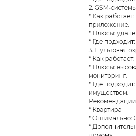
2. GSM‑систем
* Как работает
приложение.
* Плюсы: удалё
* Где подходит
3. Пультовая о
* Как работает
* Плюсы: высок
мониторинг.
* Где подходит
имуществом.
Рекомендации
* Квартира
* Оптимально:
* Дополнитель
домом».