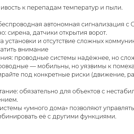
чивость к перепадам температур и пыли.
 беспроводная автономная сигнализация с
о: сирена, датчики открытия ворот.
та установки и отсутствие сложных коммуни
ратить внимание
ения: проводные системы надёжнее, но сло
роводные — мобильны, но уязвимы к помеха
ирайте под конкретные риски (движение, р
.
тание: обязательно для объектов с нестаб
нием.
системы «умного дома» позволяют управлят
мбинировать её с другими функциями.