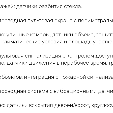
тажей: датчики разбития стекла.
 проводная пультовая охрана с периметрал
о: уличные камеры, датчики объёма, защита
ь климатические условия и площадь участка
пультовая сигнализация с контролем доступ
но: датчики движения в нерабочее время, 
объектов: интеграция с пожарной сигнализ
 проводная система с вибрационными датч
о: датчики вскрытия дверей/ворот, кругло