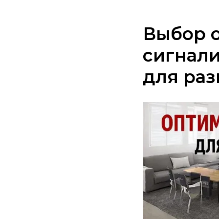
Выбор 
сигнал
для ра