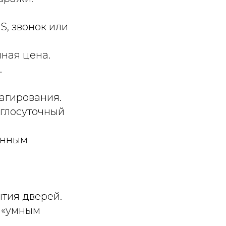
S, звонок или
пная цена.
.
еагирования.
углосуточный
ценным
тия дверей.
с «умным