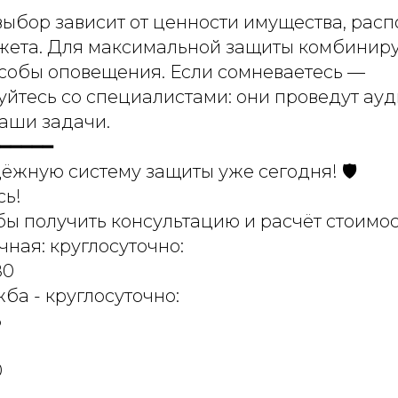
ыбор зависит от ценности имущества, рас
жета. Для максимальной защиты комбиниру
особы оповещения. Если сомневаетесь —
йтесь со специалистами: они проведут ауд
аши задачи.
━━━━━
ёжную систему защиты уже сегодня! 🛡️
ь!
обы получить консультацию и расчёт стоимос
ная: круглосуточно:
80
ба - круглосуточно:
6
0