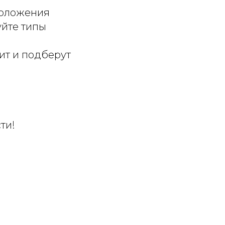
положения
йте типы
ит и подберут
ти!