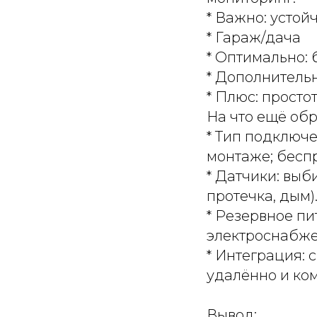
* Важно: устой
* Гараж/дача
* Оптимально:
* Дополнительн
* Плюс: просто
На что ещё об
* Тип подключ
монтаже; бесп
* Датчики: выб
протечка, дым)
* Резервное пи
электроснабже
* Интеграция: 
удалённо и ко
Вывод: