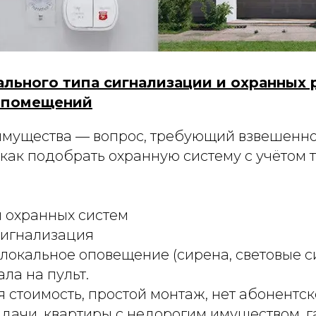
льного типа сигнализации и охранных
в помещений
имущества — вопрос, требующий взвешенно
как подобрать охранную систему с учётом 
 охранных систем
сигнализация
: локальное оповещение (сирена, световые с
ла на пульт.
я стоимость, простой монтаж, нет абонентск
: дачи, квартиры с недорогим имуществом, 