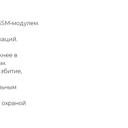
 GSM‑модулем.
каций.
жнее в
м.
азбитие,
ильным
ь охраной