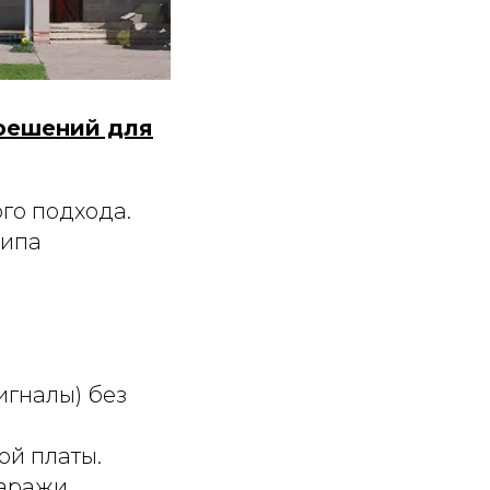
 решений для
го подхода.
типа
игналы) без
ой платы.
гаражи.