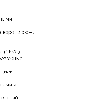
ьными
 ворот и окон.
.
а (СКУД).
тревожные
ацией.
иками и
суточный