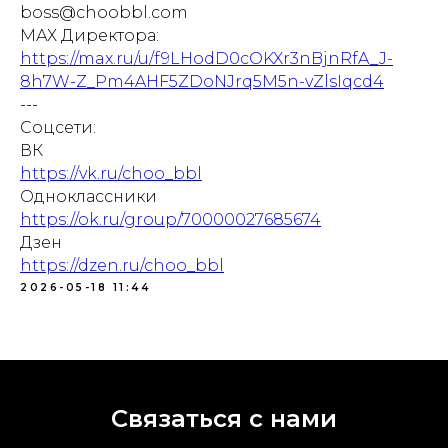
boss@choobbl.com
МАХ Директора:
https://max.ru/u/f9LHodD0cOKXr3nBjnRfA_J-
8h7W-Z_Pm4AHF5ZDoNJrq5M5n-vZlsIqcd4
---
Соцсети:
ВК
https://vk.ru/choo_bbl
Одноклассники
https://ok.ru/group/70000027685674
Дзен
https://dzen.ru/choo_bbl
2026-05-18 11:44
Связаться с нами