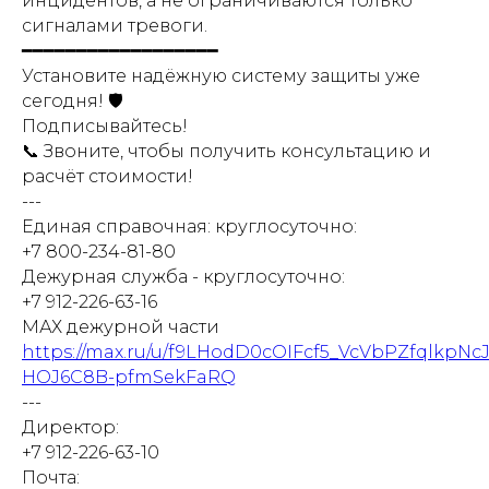
инцидентов, а не ограничиваются только
сигналами тревоги.
━━━━━━━━━━━━━━━━━━
Установите надёжную систему защиты уже
сегодня! 🛡️
Подписывайтесь!
📞 Звоните, чтобы получить консультацию и
расчёт стоимости!
---
Единая справочная: круглосуточно:
+7 800-234-81-80
Дежурная служба - круглосуточно:
+7 912-226-63-16
МАХ дежурной части
https://max.ru/u/f9LHodD0cOIFcf5_VcVbPZfqlkpNc
HOJ6C8B-pfmSekFaRQ
---
Директор:
+7 912-226-63-10
Почта: