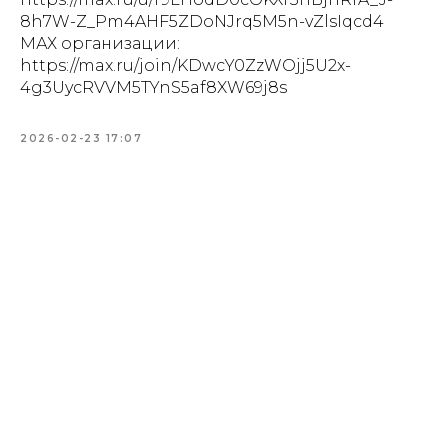
8h7W-Z_Pm4AHF5ZDoNJrq5M5n-vZlsIqcd4
МАХ организации:
https://max.ru/join/KDwcY0ZzWOjj5U2x-
4g3UycRVVM5TYnS5af8XW69j8s
2026-02-23 17:07