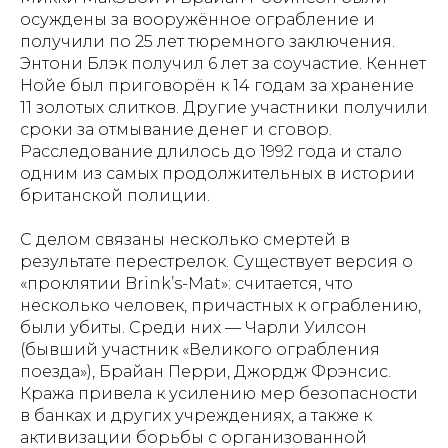
осуждены за вооружённое ограбление и
получили по 25 лет тюремного заключения.
Энтони Блэк получил 6 лет за соучастие. Кеннет
Нойе был приговорён к 14 годам за хранение
11 золотых слитков. Другие участники получили
сроки за отмывание денег и сговор.
Расследование длилось до 1992 года и стало
одним из самых продолжительных в истории
британской полиции.
С делом связаны несколько смертей в
результате перестрелок. Существует версия о
«проклятии Brink’s-Mat»: считается, что
несколько человек, причастных к ограблению,
были убиты. Среди них — Чарли Уилсон
(бывший участник «Великого ограбления
поезда»), Брайан Перри, Джордж Фрэнсис.
Кража привела к усилению мер безопасности
в банках и других учреждениях, а также к
активизации борьбы с организованной