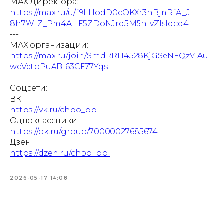
МАХ Директора:
https://max.ru/u/f9LHodD0cOKXr3nBjnRfA_J-
8h7W-Z_Pm4AHF5ZDoNJrq5M5n-vZlsIqcd4
---
МАХ организации:
https://max.ru/join/SmdRRH4528KjGSeNFQzVlAu
wcVctpPuAB-63CF77Yqs
---
Соцсети:
ВК
https://vk.ru/choo_bbl
Одноклассники
https://ok.ru/group/70000027685674
Дзен
https://dzen.ru/choo_bbl
2026-05-17 14:08