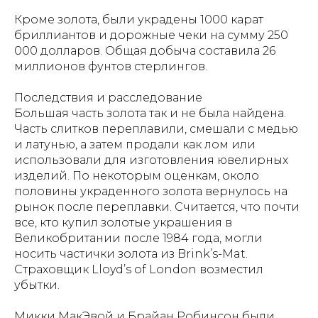
Кроме золота, были украдены 1000 карат
бриллиантов и дорожные чеки на сумму 250
000 долларов. Общая добыча составила 26
миллионов фунтов стерлингов.
Последствия и расследование
Большая часть золота так и не была найдена.
Часть слитков переплавили, смешали с медью
и латунью, а затем продали как лом или
использовали для изготовления ювелирных
изделий. По некоторым оценкам, около
половины украденного золота вернулось на
рынок после переплавки. Считается, что почти
все, кто купил золотые украшения в
Великобритании после 1984 года, могли
носить частички золота из Brink’s-Mat.
Страховщик Lloyd’s of London возместил
убытки.
Микки МакЭвой и Брайан Робинсон были