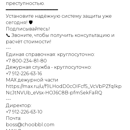
преступностью.
━━━━━━━━━━━━━━━━━━
Установите надёжную систему защиты уже
сегодня! 🛡️
Подписывайтесь!
📞 Звоните, чтобы получить консультацию и
расчёт стоимости!
---
Единая справочная: круглосуточно:
+7 800-234-81-80
Дежурная служба - круглосуточно:
+7 912-226-63-16
МАХ дежурной части
https://max.ru/u/f9LHodD0cOIFcf5_VcVbPZfqlkp
NcJtNVUb_eVsx-HOJ6C8B-pfmSekFaRQ
---
Директор:
+7 912-226-63-10
Почта:
boss@choobbl.com