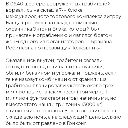
В 06:40 шестеро вооружённых грабителей
ворвались на склад в 7-м блоке
международного торгового комплекса Хитроу.
Банда проникла на склад с помощью
охранника Энтони Блэка, который был
причастен к ограблению и являлся братом
жены одного из организаторов — Брайана
Робинсона по прозвищу «Полковник».
Оказавшись внутри, грабители связали
сотрудников, надели на них наручники,
облили бензином и угрожали поджечь, если
те не назовут комбинацию от хранилища.
Грабители планировали украсть около трёх
миллионов испанских песет (примерно 1
миллион фунтов стерлингов) наличными, но
вместо этого нашли три тонны (3000 кг)
слитков чистого золота. Золото хранилось на
складе всю ночь, а на следующий день должно
было быть отправлено в Гонконг.