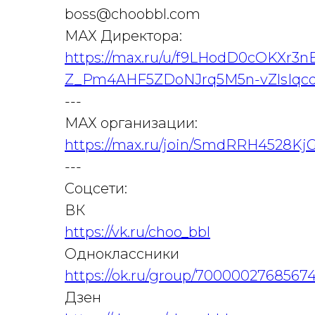
boss@choobbl.com
МАХ Директора:
https://max.ru/u/f9LHodD0cOKXr3
Z_Pm4AHF5ZDoNJrq5M5n-vZlsIqc
---
МАХ организации:
https://max.ru/join/SmdRRH4528
---
Соцсети:
ВК
https://vk.ru/choo_bbl
Одноклассники
https://ok.ru/group/7000002768567
Дзен