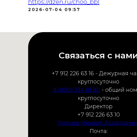
https://dzen.ru/choo_bbl
2026-07-04 09:57
Связаться с нам
+7 912 226 63 16 - Дежурная ча
круглосуточно
8 (800) 234 81 80
- общий но
круглосуточно
Директор
+7 912 226 63 10
Родьев Михаил Аркадьеви
Почта: