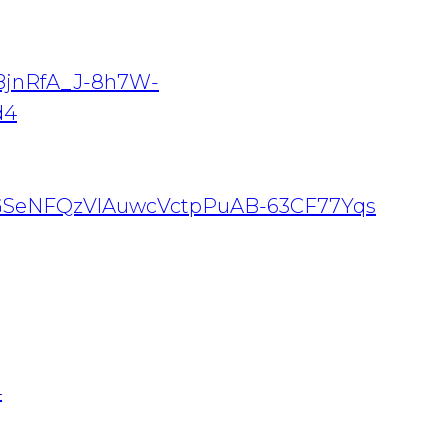
nBjnRfA_J-8h7W-
d4
KjGSeNFQzVlAuwcVctpPuAB-63CF77Yqs
4