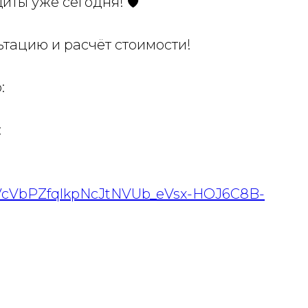
ты уже сегодня! 🛡️
ьтацию и расчёт стоимости!
:
:
5_VcVbPZfqlkpNcJtNVUb_eVsx-HOJ6C8B-