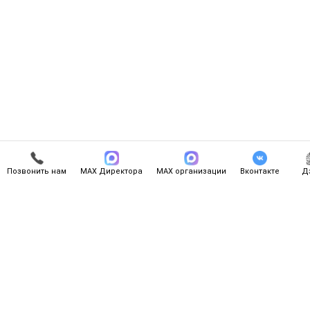
Позвонить нам
МАХ Директора
МАХ организации
Вконтакте
Д
Связаться с нами