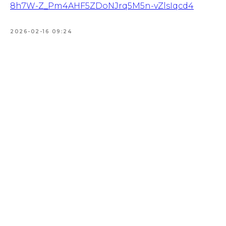
8h7W-Z_Pm4AHF5ZDoNJrq5M5n-vZlsIqcd4
2026-02-16 09:24