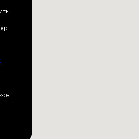
сть
мер
ч
кое