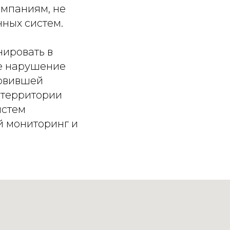
омпаниям, не
ных систем.
ировать в
ое нарушение
новившей
 территории
истем
й мониторинг и