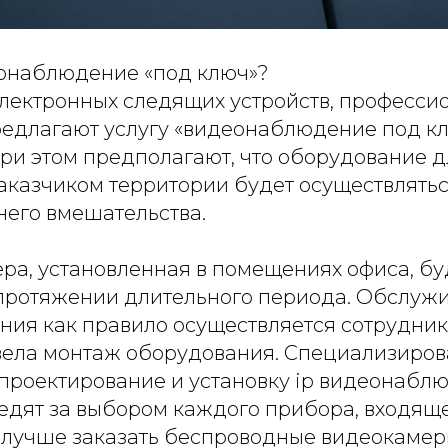
еонаблюдение «под ключ»?
лектронных следящих устройств, професси
редлагают услугу «видеонаблюдение под кл
ри этом предполагают, что оборудование 
аказчиком территории будет осуществлятьс
него вмешательства.
ра, установленная в помещениях офиса, бу
 протяжении длительного периода. Обслуж
ия как правило осуществляется сотрудник
вела монтаж оборудования. Специализиро
роектирование и установку ip видеонаблю
едят за выбором каждого прибора, входящег
 лучше заказать беспроводные видеокамер