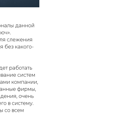
оналы данной
юч».
для слежения
я без какого-
дет работать
ивание систем
ами компании,
ванные фирмы,
дения, очень
о в систему.
ы со всем