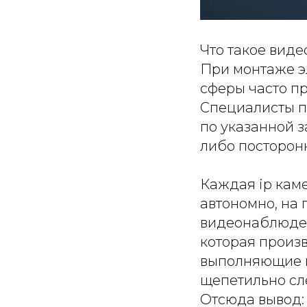
Что такое вид
При монтаже э
сферы часто п
Специалисты п
по указанной з
либо посторон
Каждая ip каме
автономно, на
видеонаблюден
которая произ
выполняющие п
щепетильно сл
Отсюда вывод: