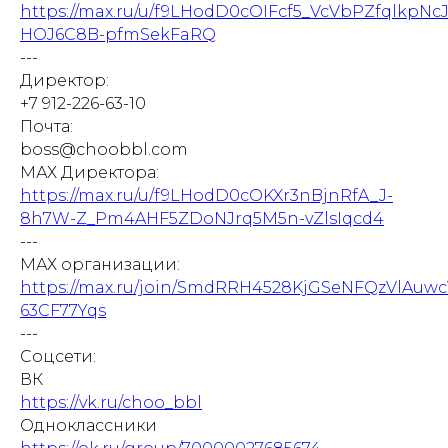
https://max.ru/u/f9LHodD0cOIFcf5_VcVbPZfqlkpNc
HOJ6C8B-pfmSekFaRQ
---
Директор:
+7 912-226-63-10
Почта:
boss@choobbl.com
МАХ Директора:
https://max.ru/u/f9LHodD0cOKXr3nBjnRfA_J-
8h7W-Z_Pm4AHF5ZDoNJrq5M5n-vZlsIqcd4
---
МАХ организации:
https://max.ru/join/SmdRRH4528KjGSeNFQzVlAuw
63CF77Yqs
---
Соцсети:
ВК
https://vk.ru/choo_bbl
Одноклассники