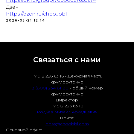
https://ok.ru/group/70000027685674
Дзен
https://dzen.ru/choo_bbl
2026-05-21 12:14
Связаться с нами
+7 912 226 63 16 - Дежурная часть
круглосуточно
8 (800) 234 81 80
- общий номер
круглосуточно
Директор
+7 912 226 63 10
Родьев Михаил Аркадьевич
Почта:
boss@choobbl.com
Основной офис: