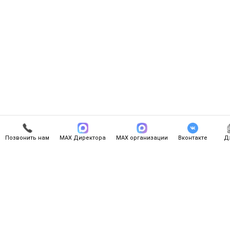
Позвонить нам
МАХ Директора
МАХ организации
Вконтакте
Д
Связаться с нами