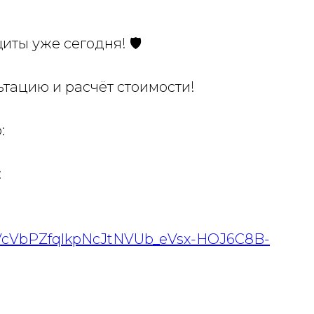
ты уже сегодня! 🛡️
ьтацию и расчёт стоимости!
:
:
5_VcVbPZfqlkpNcJtNVUb_eVsx-HOJ6C8B-